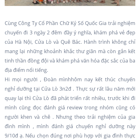
Nhà Nghỉ
Căn hộ dịch vụ
Cùng Công Ty Cổ Phần Chữ Ký Số Quốc Gia trải nghiệm
chuyến đi 3 ngày 2 đêm đầy ý nghĩa, khám phá vẻ đẹp
của Hà Nội, Cửa Lò và Quê Bác. Hành trình không chỉ
mang lại những khoảnh khắc thư giãn mà còn gắn kết
tinh thần đồng đội và khám phá văn hóa đặc sắc của ba
địa điểm nổi tiếng.
Hi mọi người , Đoàn mìnhhôm nay kết thúc chuyến
nghỉ dưỡng tại Cửa Lò 3n2đ . Thực sự rất lâu năm mới
quay lại thì Cửa Lò đã phát triển rất nhiều, trước khi đi
mình cũng đọc đánh giá review trong nhóm cũng có
người khen và chê . Nhưng theo trải nghiệm của gia
đình mình , mình đánh giá chuyến nghỉ dưỡng này
9/10đ ạ. Nếu chọn đúng nơi phù hợp với gia đình thực