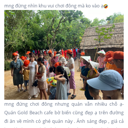
mng đừng nhìn khu vui chơi đông mà ko vào ạ
mng đứng chơi đông nhưng quán vẫn nhiều chỗ ạ-
Quán Gold Beach cafe bờ biển cũng đẹp ạ trên đường
đi ăn về mình có ghé quán này . Ánh sáng đẹp , giá cả