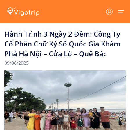
Hành Trình 3 Ngày 2 Đêm: Công Ty
Trang chủ
Cổ Phần Chữ Ký Số Quốc Gia Khám
Lưu trú
Tin tức
Phá Hà Nội – Cửa Lò – Quê Bác
Lưu trú
Tất cả
Tin tức VIGOTRIP
09/06/2025
Tour
Khách sạn
Tin tức - Sự Kiện
Resort
Khuyến mại
Địa danh
Homestay
Cẩm nang du lịch
Tin tức
Villa
Dịch vụ du lịch
Đăng nhập/ Đăng ký
Du thuyền