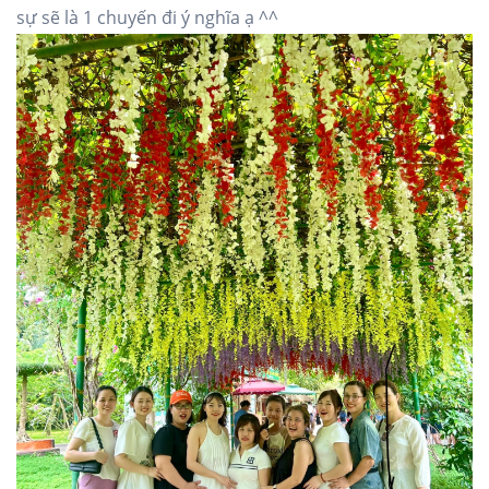
sự sẽ là 1 chuyến đi ý nghĩa ạ ^^