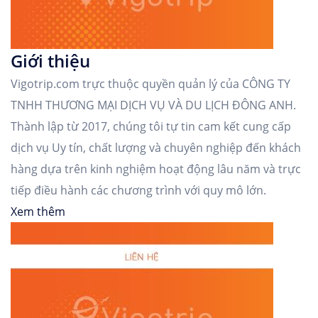
Giới thiệu
Vigotrip.com trực thuộc quyền quản lý của CÔNG TY
TNHH THƯƠNG MẠI DỊCH VỤ VÀ DU LỊCH ĐÔNG ANH.
Thành lập từ 2017, chúng tôi tự tin cam kết cung cấp
dịch vụ Uy tín, chất lượng và chuyên nghiệp đến khách
hàng dựa trên kinh nghiệm hoạt động lâu năm và trực
tiếp điều hành các chương trình với quy mô lớn.
Xem thêm