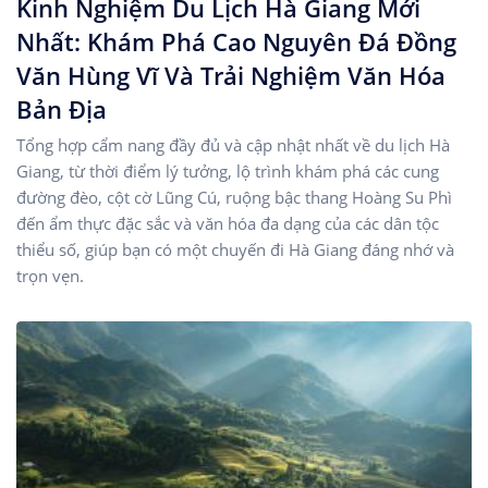
Kinh Nghiệm Du Lịch Hà Giang Mới
Nhất: Khám Phá Cao Nguyên Đá Đồng
Văn Hùng Vĩ Và Trải Nghiệm Văn Hóa
Bản Địa
Tổng hợp cẩm nang đầy đủ và cập nhật nhất về du lịch Hà
Giang, từ thời điểm lý tưởng, lộ trình khám phá các cung
đường đèo, cột cờ Lũng Cú, ruộng bậc thang Hoàng Su Phì
đến ẩm thực đặc sắc và văn hóa đa dạng của các dân tộc
thiểu số, giúp bạn có một chuyến đi Hà Giang đáng nhớ và
trọn vẹn.