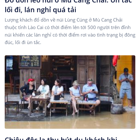
Nhà Nghỉ
lối đi, lán nghỉ quá tải
Căn hộ dịch vụ
Lượng khách đổ dồn về núi Lùng Cúng ở Mù Cang Chải
thuộc tỉnh Lào Cai có thời điểm lên tới 500 người trên đỉnh
núi khiến các lán nghỉ có thời điểm rơi vào tình trạng bị đông
đúc, lối đi ùn tắc.
Chiêu độc lạ thu hút du khách khi