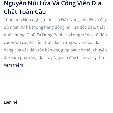
Nguyên Núi Lửa Và Công Viên Địa
Chất Toàn Cầu
Tổng hợp kinh nghiệm du lịch Đắk Nông chi tiết và đầy
đủ nhất, từ hệ thống hang động núi lửa độc đáo, thác
nước hùng vĩ, hồ Tà Đùng "Vịnh Hạ Long trên cao" đến
các vườn cà phê, ẩm thực đặc trưng và văn hóa đa
dạng của các dân tộc bản địa, giúp bạn có một chuyến
đi khám phá vùng đất Tây Nguyên đầy bí ẩn và kỳ thú.
Xem thêm
Liên hệ