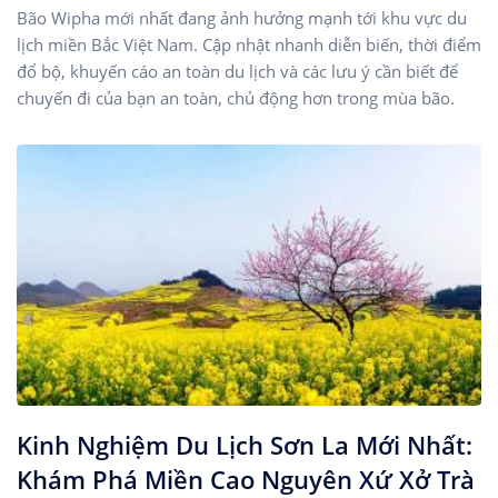
Bão Wipha mới nhất đang ảnh hưởng mạnh tới khu vực du
lịch miền Bắc Việt Nam. Cập nhật nhanh diễn biến, thời điểm
đổ bộ, khuyến cáo an toàn du lịch và các lưu ý cần biết để
chuyến đi của bạn an toàn, chủ động hơn trong mùa bão.
Kinh Nghiệm Du Lịch Sơn La Mới Nhất:
Khám Phá Miền Cao Nguyên Xứ Xở Trà