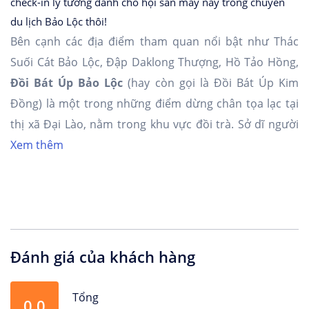
check-in lý tưởng dành cho hội săn mây này trong chuyến
du lịch Bảo Lộc thôi!
Bên cạnh các địa điểm tham quan nổi bật như Thác
Suối Cát Bảo Lộc, Đập Daklong Thượng, Hồ Tảo Hồng,
Đồi Bát Úp Bảo Lộc
(hay còn gọi là Đồi Bát Úp Kim
Đồng) là một trong những điểm dừng chân tọa lạc tại
thị xã Đại Lào, nằm trong khu vực đồi trà. Sở dĩ người
dân địa phương và thợ săn ảnh đặt tên như vậy là vì
Xem thêm
ngọn đồi có hình dáng trập trùng, nhìn từ xa giống như
những cái bát đang úp xuống.
Đồi Bát Úp Bảo Lộc
nằm cách trung tâm thành phố
khoảng 20,5km. Để di chuyển tới địa điểm du lịch này,
Đánh giá của khách hàng
đầu tiên bạn đi theo tuyến đường Cao Bá Quát và Lý
Thường Kiệt đến Đinh Tiên Hoàng, sau đó chạy dọc
Tổng
theo Quốc lộ 20 vào đường Phạm Hồng Thái thuộc địa
0.0