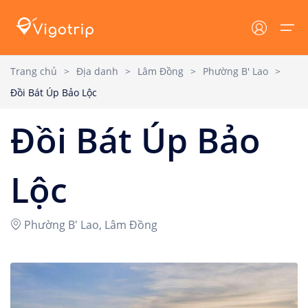
Trang chủ
>
Địa danh
>
Lâm Đồng
>
Phường B' Lao
>
Đồi Bát Úp Bảo Lộc
Trang chủ
Lưu trú
Tin tức
Đồi Bát Úp Bảo
Lưu trú
Tất cả
Tin tức VIGOTRIP
Tour
Khách sạn
Tin tức - Sự Kiện
Lộc
Resort
Khuyến mại
Địa danh
Phường B' Lao, Lâm Đồng
Homestay
Cẩm nang du lịch
Tin tức
Villa
Dịch vụ du lịch
Đăng nhập/ Đăng ký
Du thuyền