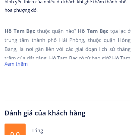
hình yêu thích của nhiều du khách khi ghé thăm thành phố
hoa phượng đỏ.
Hồ Tam Bạc
thuộc quận nào?
Hồ Tam Bạc
tọa lạc ở
trung tâm thành phố Hải Phòng, thuộc quận Hồng
Bàng, là nơi gắn liền với các giai đoạn lịch sử thăng
trầm của đất cảng. Hồ Tam Bạc có từ bao giờ? Hồ Tam
Xem thêm
Bạc trước đây vốn là lạch Liêm Khê, thuộc làng An
Biên cũ. Dưới thời Pháp thuộc, nơi đây được người
Pháp “nắn” thẳng và mở rộng thành kênh để ngăn
cách khu vực người Tây với người Việt. Đến năm 1985,
thành phố đắp đập Tam Kỳ, đoạn kênh này thành hồ
Đánh giá của khách hàng
và từ đó có tên là
hồ Tam Bạc
.
Chiều dài
hồ Tam Bạc
Hải Phòng khoảng 600m, sâu
Tổng
0.0
3m, với diện tích mặt hồ khoảng 4,82ha. Ngày nay,