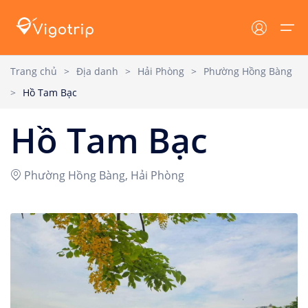
Trang chủ
>
Địa danh
>
Hải Phòng
>
Phường Hồng Bàng
>
Hồ Tam Bạc
Trang chủ
Lưu trú
Tin tức
Hồ Tam Bạc
Lưu trú
Tất cả
Tin tức VIGOTRIP
Tour
Khách sạn
Tin tức - Sự Kiện
Phường Hồng Bàng, Hải Phòng
Resort
Khuyến mại
Địa danh
Homestay
Cẩm nang du lịch
Tin tức
Villa
Dịch vụ du lịch
Đăng nhập/ Đăng ký
Du thuyền