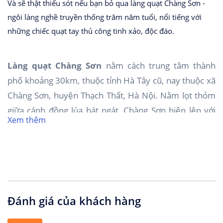
Và sẽ thật thiếu sót nếu bạn bỏ qua làng quạt Chàng Sơn -
ngôi làng nghề truyền thống trăm năm tuổi, nổi tiếng với
những chiếc quạt tay thủ công tinh xảo, độc đáo.
Làng quạt Chàng Sơn
nằm cách trung tâm thành
phố khoảng 30km, thuộc tỉnh Hà Tây cũ, nay thuộc xã
Chàng Sơn, huyện Thạch Thất, Hà Nội. Nằm lọt thỏm
giữa cánh đồng lúa bát ngát, Chàng Sơn hiện lên với
Xem thêm
những hình ảnh vô cùng thân thuộc của làng quê Việt
Nam như cây đa, giếng nước, sân đình, cùng những dải
quạt giấy được phơi dọc khắp các con ngõ nhỏ.
Nghề làm quạt
làng Chàng Sơn
đã có từ hàng trăm
năm nay và trải qua không ít thăng trầm. Từ thế kỷ 19,
Đánh giá của khách hàng
quạt Chàng Sơn đã vang danh khắp mọi miền đất
nước và từng được người Pháp đem sang Thủ đô Paris