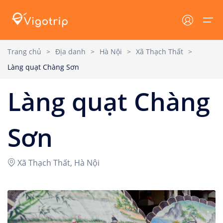
Trang chủ
>
Địa danh
>
Hà Nội
>
Xã Thạch Thất
>
Làng quạt Chàng Sơn
Trang chủ
Lưu trú
Tin tức
Làng quạt Chàng
Lưu trú
Tất cả
Tin tức VIGOTRIP
Tour
Khách sạn
Tin tức - Sự Kiện
Sơn
Resort
Khuyến mại
Địa danh
Xã Thạch Thất, Hà Nội
Homestay
Cẩm nang du lịch
Tin tức
Villa
Dịch vụ du lịch
Đăng nhập/ Đăng ký
Du thuyền