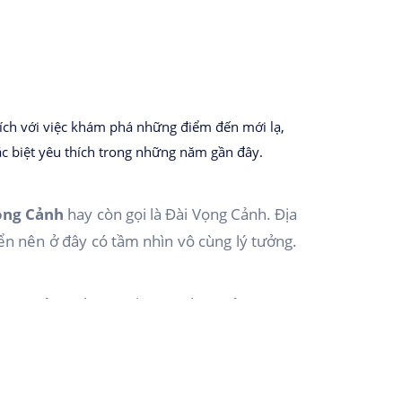
hích với việc khám phá những điểm đến mới lạ,
c biệt yêu thích trong những năm gần đây.
ọng Cảnh
hay còn gọi là Đài Vọng Cảnh. Địa
n nên ở đây có tầm nhìn vô cùng lý tưởng.
 ảnh hưởng rất lớn đến chuyến đi của bạn có
t là từ tháng 2 - tháng 8. Khoảng thời gian
. Nếu đi vào thời tiết xấu thì khá nguy hiểm