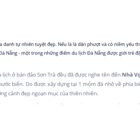
ịa danh tự nhiên tuyệt đẹp. Nếu là là dân phượt và có niềm yêu t
à Nẵng - một trong những điểm du lịch Đà Nẵng được giới trẻ đặ
u lịch ở bán đảo Sơn Trà đều đã được nghe tên đến
Nhà V
ớc biển. Do được xây dựng tại 1 mỏm đá nhô về phía biể
ỡng cảnh đẹp ngoạn mục của thiên nhiên.
ại
Nhà Vọng Cảnh Đà Nẵng
là rất quan trọng. Bởi nó sẽ
o kinh nghiệm du lịch Đà Nẵng thì thời điểm lý tưởng nhấ
 ý là hạn chế tới đây vào những ngày mưa, lạnh và trời tối
ây.