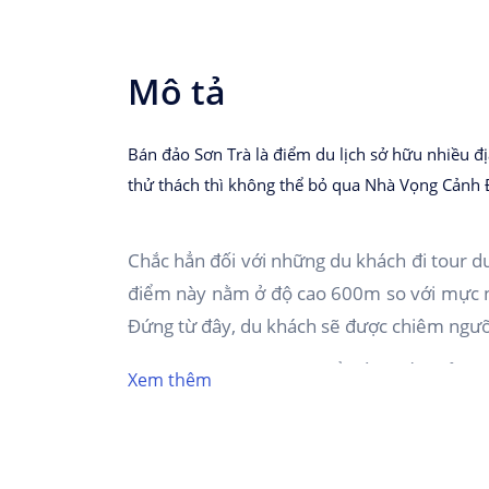
Mô tả
Bán đảo Sơn Trà là điểm du lịch sở hữu nhiều đ
thử thách thì không thể bỏ qua Nhà Vọng Cảnh Đ
Chắc hẳn đối với những du khách đi tour d
điểm này nằm ở độ cao 600m so với mực nư
Đứng từ đây, du khách sẽ được chiêm ngư
Việc chọn lựa thời gian để đến ngắm cảnh t
Xem thêm
thực sự trọn vẹn và an toàn hay không. The
này cũng rất hợp lý để du lịch Đà Nẵng. Lưu
và không thể cảm nhận hết vẻ đẹp ở nơi đ