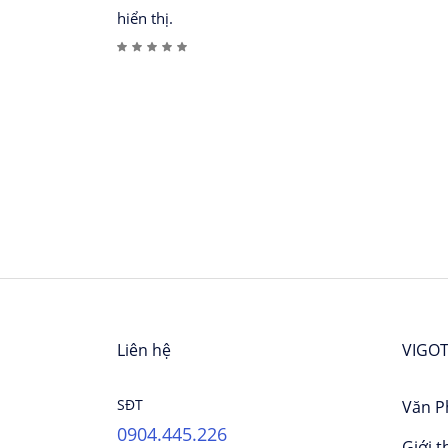
phê thơm ngon hay các loại nước giải khát 
hiển thị.
bạn.
Liên hệ
VIGOT
SĐT
Văn P
0904.445.226
Giới t