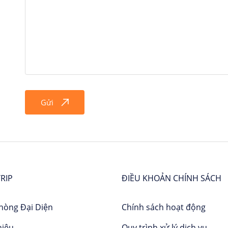
khác và vừa ngắm cảnh. Chắc chắn đây cũng là một trải ng
Gửi
RIP
ĐIỀU KHOẢN CHÍNH SÁCH
hòng Đại Diện
Chính sách hoạt động
hiệu
Quy trình xử lý dịch vụ