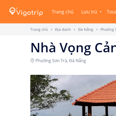
Trang chủ
Lưu trú
Tou
Trang chủ
>
Địa danh
>
Đà Nẵng
>
Phường 
Nhà Vọng Cả
Phường Sơn Trà, Đà Nẵng