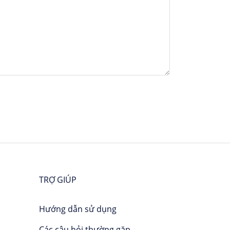
hiệm rất chill trong hành trình lần này của
TRỢ GIÚP
Hướng dẫn sử dụng
Các câu hỏi thường gặp