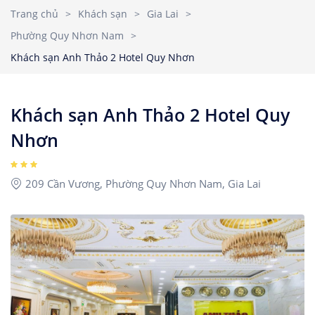
Nhà Nghỉ
2
3
4
5
6
7
8
Trang chủ
>
Khách sạn
>
Gia Lai
>
Căn hộ dịch vụ
Phường Quy Nhơn Nam
>
9
10
11
12
13
14
15
Children
1
Khách sạn Anh Thảo 2 Hotel Quy Nhơn
Ages 0 - 17
16
17
18
19
20
21
22
23
24
25
26
27
28
29
Khách sạn Anh Thảo 2 Hotel Quy
Rooms
1
30
31
Nhơn
209 Cần Vương, Phường Quy Nhơn Nam, Gia Lai