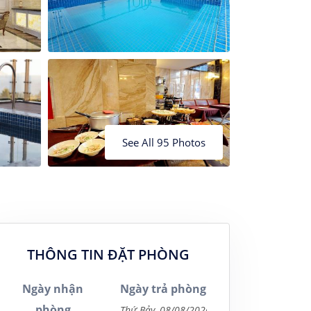
24
25
26
20
21
22
23
27
28
29
30
See All 95 Photos
THÔNG TIN ĐẶT PHÒNG
Ngày nhận
Ngày trả phòng
phòng