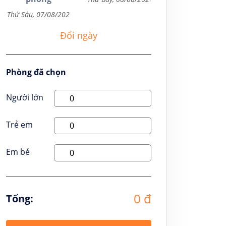
Đổi ngày
Phòng đã chọn
Người lớn
Trẻ em
Em bé
0 đ
Tổng: