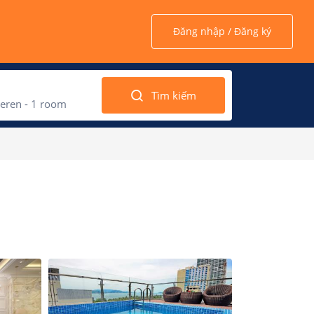
Đăng nhập / Đăng ký
Tìm kiếm
eren -
1
room
 2022
March 202
2
d
Thu
Fri
Sat
Sun
Mon
Tue
Wed
1
3
4
5
27
28
1
2
10
11
12
6
7
8
9
1
17
18
19
13
14
15
16