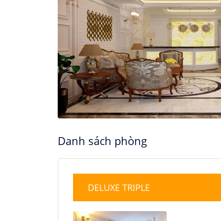
16
17
18
23
24
25
30
31
Danh sách phòng
DELUXE TRIPLE