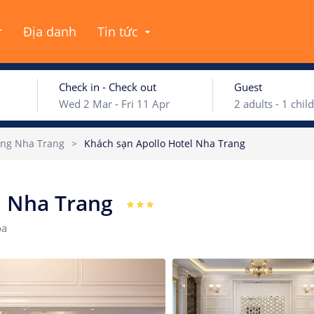
r
Địa danh
Tin tức
Check in - Check out
Guest
Wed 2 Mar
-
Fri 11 Apr
2
adults -
1
child
ng Nha Trang
>
Khách sạn Apollo Hotel Nha Trang
ary 2022
February
Adults
el Nha Trang
Wed
Thu
Fri
Sat
Sun
Mon
Tue
We
Children
òa
29
30
31
1
30
31
1
2
Ages 0 - 17
5
6
7
8
6
7
8
9
Rooms
12
13
14
15
13
14
15
16