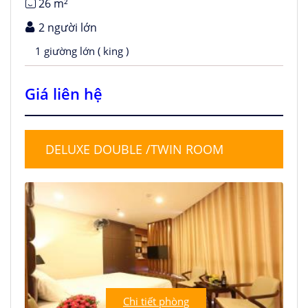
26 m²
2 người lớn
1 giường lớn ( king )
Giá liên hệ
DELUXE DOUBLE /TWIN ROOM
Chi tiết phòng