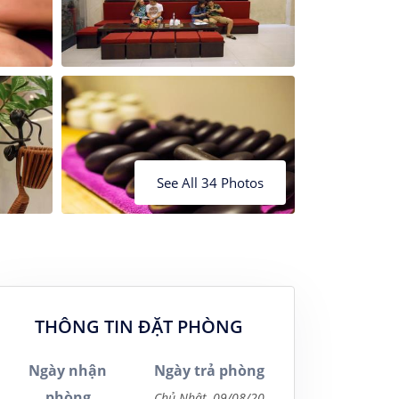
24
25
26
20
21
22
23
27
28
29
30
See All 34 Photos
THÔNG TIN ĐẶT PHÒNG
Ngày nhận
Ngày trả phòng
phòng