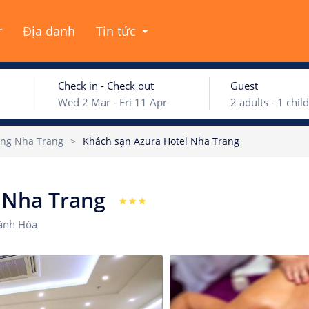
r
Địa danh
Tin tức
Check in - Check out
Guest
Wed 2 Mar
-
Fri 11 Apr
2
adults -
1
child
ng Nha Trang
>
Khách sạn Azura Hotel Nha Trang
ary 2022
February
Adults
l Nha Trang
Wed
Thu
Fri
Sat
Sun
Mon
Tue
We
Children
hánh Hòa
29
30
31
1
30
31
1
2
Ages 0 - 17
5
6
7
8
6
7
8
9
Rooms
12
13
14
15
13
14
15
16