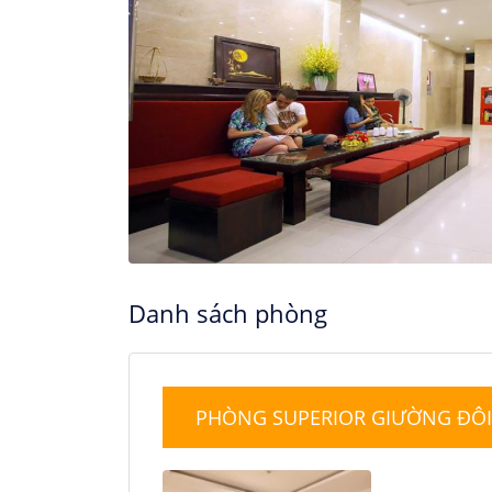
16
17
18
23
24
25
30
31
Danh sách phòng
PHÒNG SUPERIOR GIƯỜNG ĐÔI