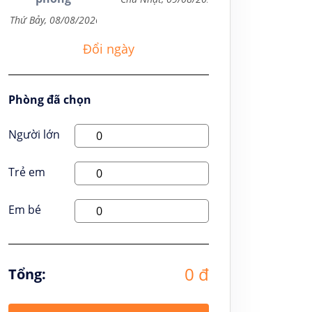
Đổi ngày
Phòng đã chọn
Người lớn
Trẻ em
Em bé
0 đ
Tổng: