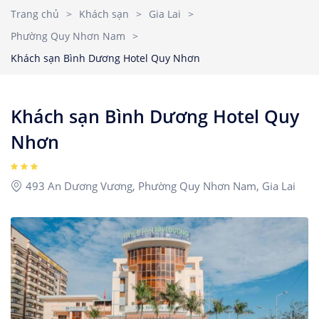
Nhà Nghỉ
2
3
4
5
6
7
8
Trang chủ
>
Khách sạn
>
Gia Lai
>
Căn hộ dịch vụ
Phường Quy Nhơn Nam
>
9
10
11
12
13
14
15
Children
1
Khách sạn Bình Dương Hotel Quy Nhơn
Ages 0 - 17
16
17
18
19
20
21
22
23
24
25
26
27
28
29
Khách sạn Bình Dương Hotel Quy
Rooms
1
30
31
Nhơn
493 An Dương Vương, Phường Quy Nhơn Nam, Gia Lai