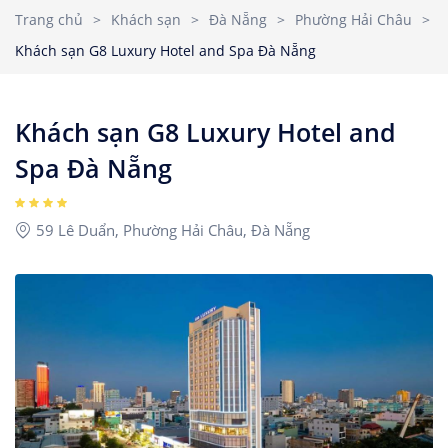
Nhà Nghỉ
2
3
4
5
6
7
8
Trang chủ
>
Khách sạn
>
Đà Nẵng
>
Phường Hải Châu
>
Căn hộ dịch vụ
Khách sạn G8 Luxury Hotel and Spa Đà Nẵng
9
10
11
12
13
14
15
Children
1
Ages 0 - 17
16
17
18
19
20
21
22
Khách sạn G8 Luxury Hotel and
23
24
25
26
27
28
29
Spa Đà Nẵng
Rooms
1
30
31
59 Lê Duẩn, Phường Hải Châu, Đà Nẵng