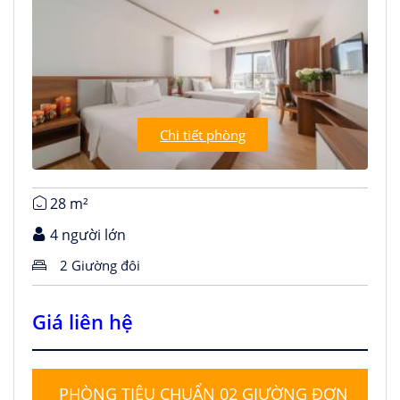
Chi tiết phòng
28 m²
4 người lớn
2 Giường đôi
Giá liên hệ
PHÒNG TIÊU CHUẨN 02 GIƯỜNG ĐƠN