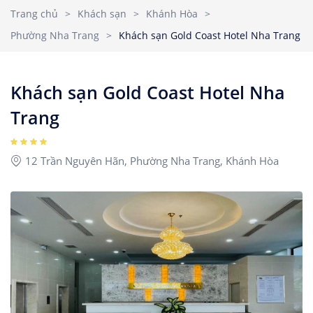
Nhà Nghỉ
2
3
4
5
6
7
8
Trang chủ
>
Khách sạn
>
Khánh Hòa
>
Căn hộ dịch vụ
Phường Nha Trang
>
Khách sạn Gold Coast Hotel Nha Trang
9
10
11
12
13
14
15
Children
1
Ages 0 - 17
16
17
18
19
20
21
22
Khách sạn Gold Coast Hotel Nha
23
24
25
26
27
28
29
Trang
Rooms
1
30
31
12 Trần Nguyên Hãn, Phường Nha Trang, Khánh Hòa