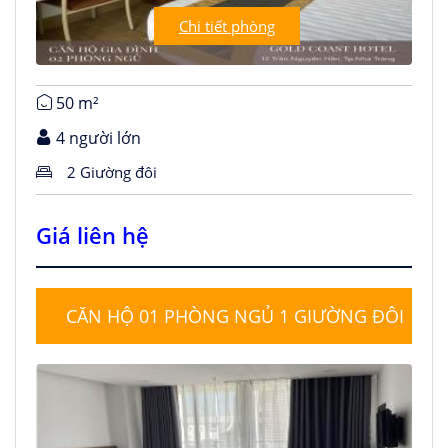
Chi tiết phòng
50 m²
4 người lớn
2 Giường đôi
Giá liên hệ
CĂN HỘ 01 PHÒNG NGỦ 1 GIƯỜNG ĐÔI