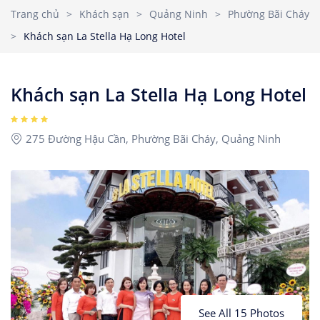
Nhà Nghỉ
2
3
4
5
6
7
8
Trang chủ
>
Khách sạn
>
Quảng Ninh
>
Phường Bãi Cháy
Căn hộ dịch vụ
>
Khách sạn La Stella Hạ Long Hotel
9
10
11
12
13
14
15
Children
1
Ages 0 - 17
16
17
18
19
20
21
22
Khách sạn La Stella Hạ Long Hotel
23
24
25
26
27
28
29
Rooms
1
30
31
275 Đường Hậu Cần, Phường Bãi Cháy, Quảng Ninh
See All 15 Photos