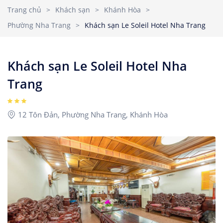
Nhà Nghỉ
2
3
4
5
6
7
8
Trang chủ
>
Khách sạn
>
Khánh Hòa
>
Căn hộ dịch vụ
Phường Nha Trang
>
Khách sạn Le Soleil Hotel Nha Trang
9
10
11
12
13
14
15
Children
1
Ages 0 - 17
16
17
18
19
20
21
22
Khách sạn Le Soleil Hotel Nha
23
24
25
26
27
28
29
Trang
Rooms
1
30
31
12 Tôn Đản, Phường Nha Trang, Khánh Hòa