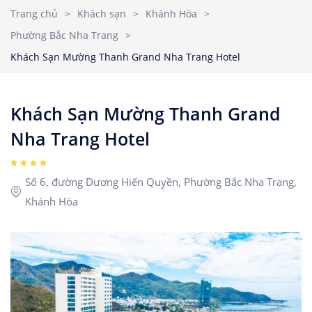
Nhà Nghỉ
2
3
4
5
6
7
8
Trang chủ
>
Khách sạn
>
Khánh Hòa
>
Căn hộ dịch vụ
Phường Bắc Nha Trang
>
9
10
11
12
13
14
15
Children
1
Khách Sạn Mường Thanh Grand Nha Trang Hotel
Ages 0 - 17
16
17
18
19
20
21
22
23
24
25
26
27
28
29
Khách Sạn Mường Thanh Grand
Rooms
1
30
31
Nha Trang Hotel
Số 6, đường Dương Hiến Quyền, Phường Bắc Nha Trang,
Khánh Hòa