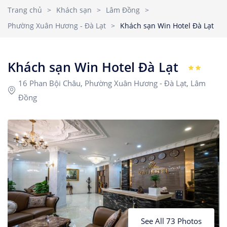
Nhà Nghỉ
2
3
4
5
6
7
8
Trang chủ
>
Khách sạn
>
Lâm Đồng
>
Căn hộ dịch vụ
Phường Xuân Hương - Đà Lạt
>
Khách sạn Win Hotel Đà Lạt
9
10
11
12
13
14
15
Children
1
Ages 0 - 17
16
17
18
19
20
21
22
Khách sạn Win Hotel Đà Lạt
23
24
25
26
27
28
29
16 Phan Bội Châu, Phường Xuân Hương - Đà Lạt, Lâm
Rooms
1
30
31
Đồng
See All 73 Photos