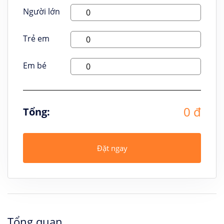
Người lớn
Trẻ em
Em bé
0 đ
Tổng:
Đặt ngay
Tổng quan