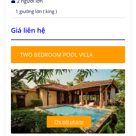
2 người lớn
1 giường lớn ( king )
Giá liên hệ
TWO BEDROOM POOL VILLA
Chi tiết phòng