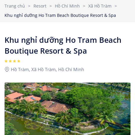
Nhà Nghỉ
2
3
4
5
6
7
8
Trang chủ
>
Resort
>
Hồ Chí Minh
>
Xã Hồ Tràm
>
Căn hộ dịch vụ
Khu nghỉ dưỡng Ho Tram Beach Boutique Resort & Spa
9
10
11
12
13
14
15
Children
1
Ages 0 - 17
16
17
18
19
20
21
22
Khu nghỉ dưỡng Ho Tram Beach
23
24
25
26
27
28
29
Boutique Resort & Spa
Rooms
1
30
31
Hồ Tràm, Xã Hồ Tràm, Hồ Chí Minh