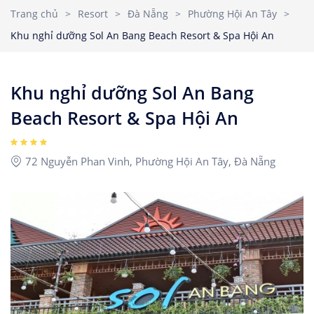
Nhà Nghỉ
2
3
4
5
6
7
8
Trang chủ
>
Resort
>
Đà Nẵng
>
Phường Hội An Tây
>
Căn hộ dịch vụ
Khu nghỉ dưỡng Sol An Bang Beach Resort & Spa Hội An
9
10
11
12
13
14
15
Children
1
Ages 0 - 17
16
17
18
19
20
21
22
Khu nghỉ dưỡng Sol An Bang
23
24
25
26
27
28
29
Beach Resort & Spa Hội An
Rooms
1
30
31
72 Nguyễn Phan Vinh, Phường Hội An Tây, Đà Nẵng