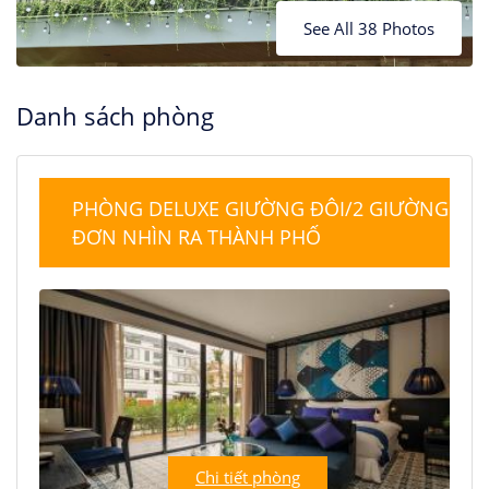
See All 38 Photos
Danh sách phòng
PHÒNG DELUXE GIƯỜNG ĐÔI/2 GIƯỜNG
ĐƠN NHÌN RA THÀNH PHỐ
Chi tiết phòng