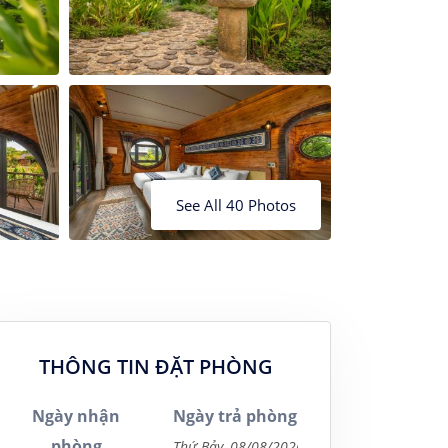
24
25
26
20
21
22
23
27
28
29
30
See All 40 Photos
THÔNG TIN ĐẶT PHÒNG
Ngày nhận
Ngày trả phòng
phòng