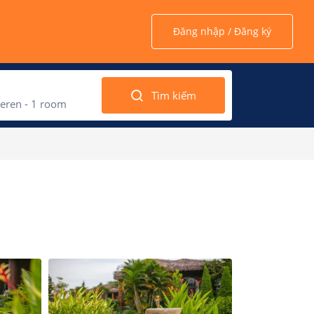
Đăng nhập / Đăng ký
Tìm kiếm
eren -
1
room
 2022
March 202
2
d
Thu
Fri
Sat
Sun
Mon
Tue
Wed
1
3
4
5
27
28
1
2
10
11
12
6
7
8
9
1
17
18
19
13
14
15
16