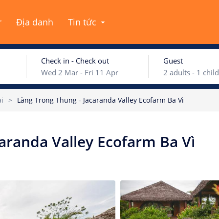
r
Địa danh
Tin tức
Check in - Check out
Guest
Wed 2 Mar
-
Fri 11 Apr
2
adults -
1
child
ai
>
Làng Trong Thung - Jacaranda Valley Ecofarm Ba Vì
ary 2022
February
Adults
aranda Valley Ecofarm Ba Vì
Wed
Thu
Fri
Sat
Sun
Mon
Tue
We
Children
29
30
31
1
30
31
1
2
Ages 0 - 17
5
6
7
8
6
7
8
9
Rooms
12
13
14
15
13
14
15
16