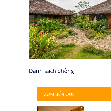
16
17
18
23
24
25
30
31
Danh sách phòng
XÓM BẾN QUÊ