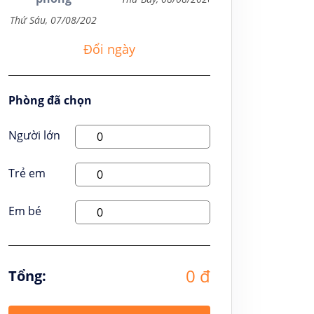
Đổi ngày
Phòng đã chọn
Người lớn
Trẻ em
Em bé
0 đ
Tổng: