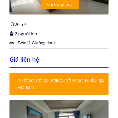
Chi tiết phòng
20 m²
2 người lớn
Twin (2 Giường đơn)
Giá liên hệ
PHÒNG CÓ GIƯỜNG CỠ KING NHÌN RA
HỒ BƠI