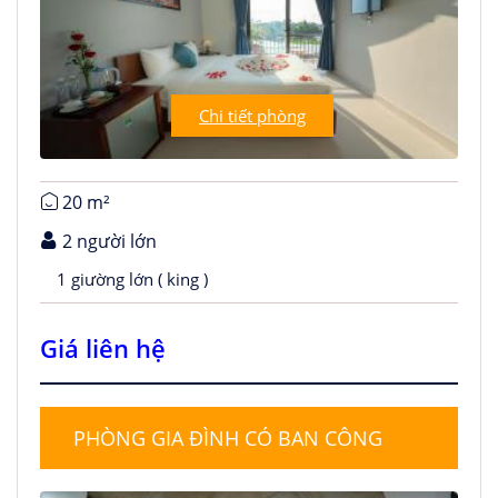
Chi tiết phòng
20 m²
2 người lớn
1 giường lớn ( king )
Giá liên hệ
PHÒNG GIA ĐÌNH CÓ BAN CÔNG