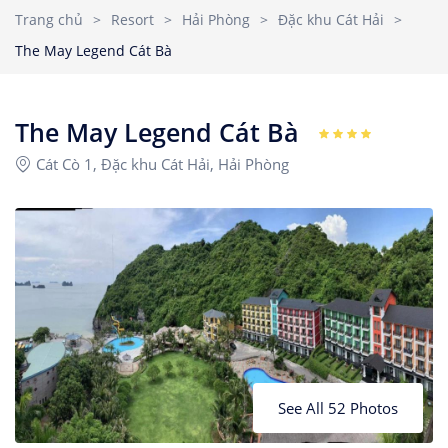
Nhà Nghỉ
2
3
4
5
6
7
8
Trang chủ
>
Resort
>
Hải Phòng
>
Đặc khu Cát Hải
>
Căn hộ dịch vụ
The May Legend Cát Bà
9
10
11
12
13
14
15
Children
1
Ages 0 - 17
16
17
18
19
20
21
22
The May Legend Cát Bà
23
24
25
26
27
28
29
Cát Cò 1, Đặc khu Cát Hải, Hải Phòng
Rooms
1
30
31
See All 52 Photos