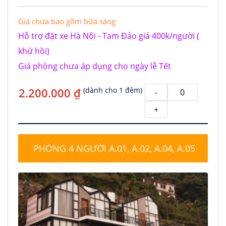
Giá chưa bao gồm bữa sáng
Hỗ trợ đặt xe Hà Nội - Tam Đảo giá 400k/người (
khứ hồi)
Giá phòng chưa áp dụng cho ngày lễ Tết
2.200.000 ₫
(dành cho 1 đêm)
-
+
PHÒNG 4 NGƯỜI A.01, A.02, A.04, A.05