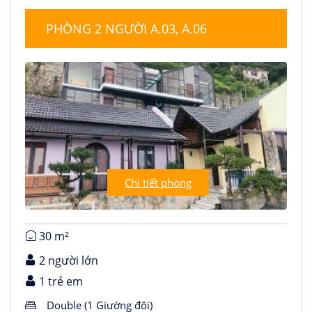
PHÒNG 2 NGƯỜI A.03, A.06
Chi tiết phòng
30 m²
2 người lớn
1 trẻ em
Double (1 Giường đôi)