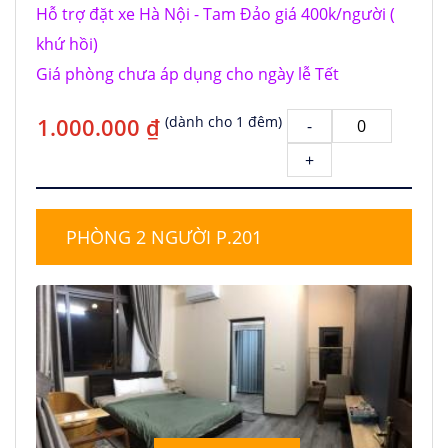
Hỗ trợ đặt xe Hà Nội - Tam Đảo giá 400k/người (
khứ hồi)
Giá phòng chưa áp dụng cho ngày lễ Tết
1.000.000 ₫
(dành cho 1 đêm)
-
+
PHÒNG 2 NGƯỜI P.201