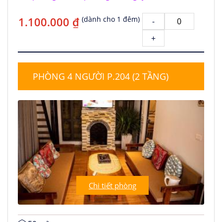
1.100.000 ₫
(dành cho 1 đêm)
-
+
PHÒNG 4 NGƯỜI P.204 (2 TẦNG)
Chi tiết phòng