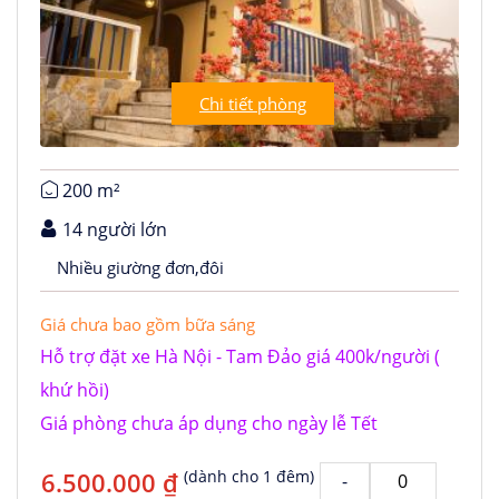
Chi tiết phòng
200 m²
14 người lớn
Nhiều giường đơn,đôi
Giá chưa bao gồm bữa sáng
Hỗ trợ đặt xe Hà Nội - Tam Đảo giá 400k/người (
khứ hồi)
Giá phòng chưa áp dụng cho ngày lễ Tết
6.500.000 ₫
(dành cho 1 đêm)
-