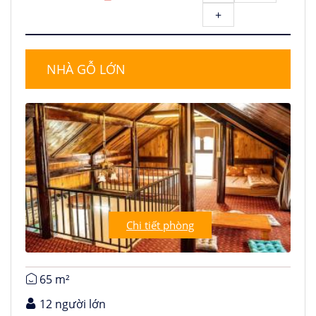
+
NHÀ GỖ LỚN
Chi tiết phòng
65 m²
12 người lớn