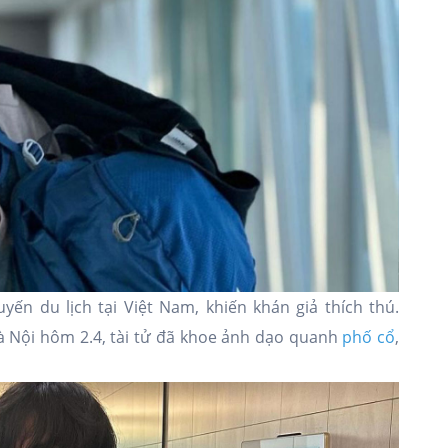
yến du lịch tại Việt Nam, khiến khán giả thích thú.
à Nội hôm 2.4, tài tử đã khoe ảnh dạo quanh
phố cổ
,