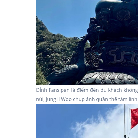
Đỉnh Fansipan là điểm đến du khách không 
núi, Jung Il Woo chụp ảnh quần thể tâm linh