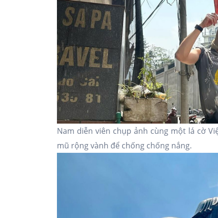
Nam diễn viên chụp ảnh cùng một lá cờ Việt
mũ rộng vành để chống chống nắng.