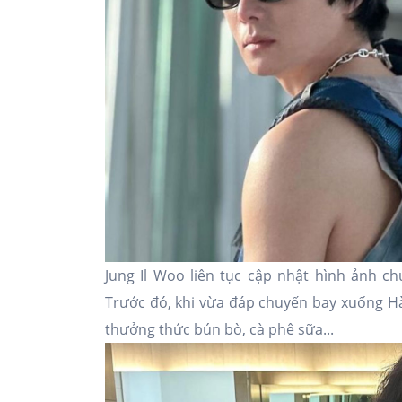
Jung Il Woo liên tục cập nhật hình ảnh chu
Trước đó, khi vừa đáp chuyến bay xuống H
thưởng thức bún bò, cà phê sữa...