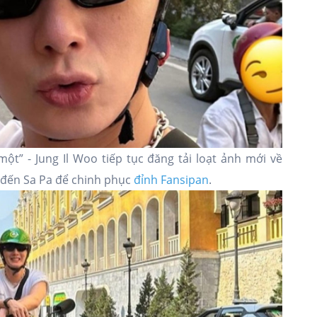
một” - Jung Il Woo tiếp tục đăng tải loạt ảnh mới về
ĩ đến Sa Pa để chinh phục
đỉnh Fansipan
.