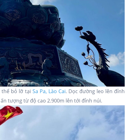
thể bỏ lỡ tại
Sa Pa, Lào Cai
. Dọc đường leo lên đỉnh
 ấn tượng từ độ cao 2.900m lên tới đỉnh núi.