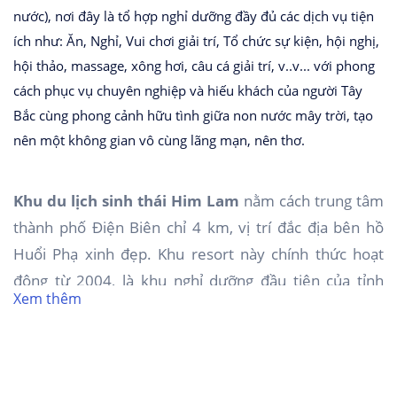
nước), nơi đây là tổ hợp nghỉ dưỡng đầy đủ các dịch vụ tiện
ích như: Ăn, Nghỉ, Vui chơi giải trí, Tổ chức sự kiện, hội nghị,
hội thảo, massage, xông hơi, câu cá giải trí, v..v... với phong
cách phục vụ chuyên nghiệp và hiếu khách của người Tây
Bắc cùng phong cảnh hữu tình giữa non nước mây trời, tạo
nên một không gian vô cùng lãng mạn, nên thơ.
Khu du lịch sinh thái Him Lam
nằm cách trung tâm
thành phố Điện Biên chỉ 4 km, vị trí đắc địa bên hồ
Huổi Phạ xinh đẹp. Khu resort này chính thức hoạt
động từ 2004, là khu nghỉ dưỡng đầu tiên của tỉnh
Xem thêm
Điện Biên. Đến nay, Him Lam Resort là điểm đến
được du khách xa gần yêu thích và thường xuyên ghé
thăm.
Khu du lịch sinh thái Him Lam
được đầu tư với quy