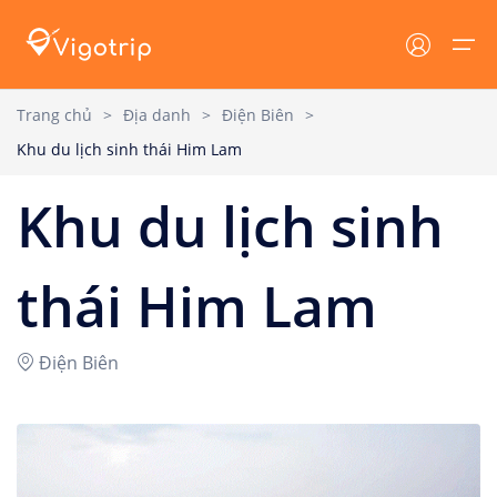
Trang chủ
>
Địa danh
>
Điện Biên
>
Khu du lịch sinh thái Him Lam
Trang chủ
Lưu trú
Tin tức
Khu du lịch sinh
Lưu trú
Tất cả
Tin tức VIGOTRIP
Tour
Khách sạn
Tin tức - Sự Kiện
thái Him Lam
Resort
Khuyến mại
Địa danh
Điện Biên
Homestay
Cẩm nang du lịch
Tin tức
Villa
Dịch vụ du lịch
Đăng nhập/ Đăng ký
Du thuyền