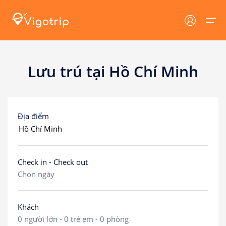
Lưu trú tại Hồ Chí Minh
Trang chủ
Lưu trú
Tin tức
Lưu trú
Tất cả
Tin tức VIGOTRIP
Địa điểm
Tour
Khách sạn
Tin tức - Sự Kiện
Resort
Khuyến mại
Địa danh
Check in - Check out
Homestay
Cẩm nang du lịch
Tin tức
Chọn ngày
Villa
Dịch vụ du lịch
Đăng nhập/ Đăng ký
Du thuyền
Khách
0
người lớn -
0
trẻ em -
0
phòng