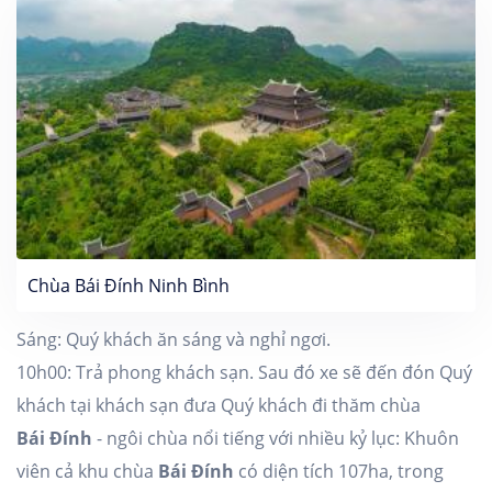
Chùa Bái Đính Ninh Bình
Sáng: Quý khách ăn sáng và nghỉ ngơi.
10h00: Trả phong khách sạn. Sau đó xe sẽ đến đón Quý
khách tại khách sạn đưa Quý khách đi thăm chùa
Bái Đính
- ngôi chùa nổi tiếng với nhiều kỷ lục: Khuôn
viên cả khu chùa
Bái Đính
có diện tích 107ha, trong