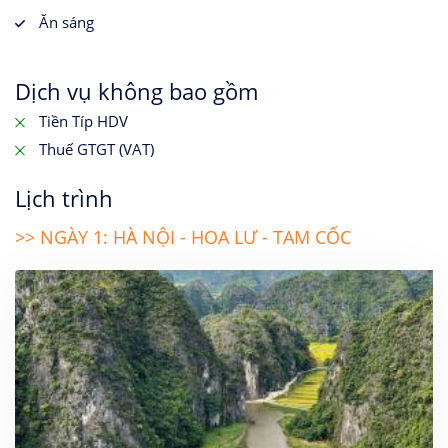
Ăn sáng
Dịch vụ không bao gồm
Tiền Típ HDV
Thuế GTGT (VAT)
Lịch trình
>> NGÀY 1: HÀ NỘI - HOA LƯ - TAM CỐC