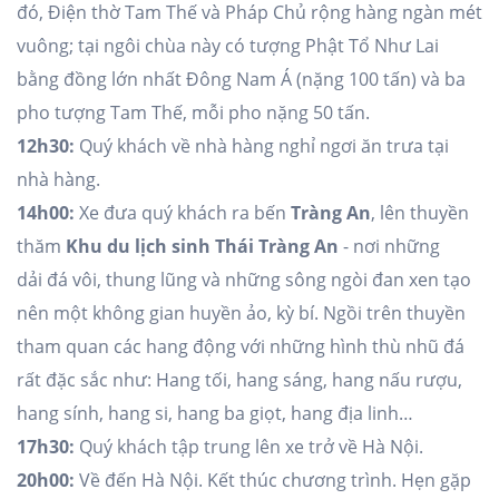
đó, Điện thờ Tam Thế và Pháp Chủ rộng hàng ngàn mét
vuông; tại ngôi chùa này có tượng Phật Tổ Như Lai
bằng đồng lớn nhất Đông Nam Á (nặng 100 tấn) và ba
pho tượng Tam Thế, mỗi pho nặng 50 tấn.
12h30:
Quý khách về nhà hàng nghỉ ngơi ăn trưa tại
nhà hàng.
14h00:
Xe đưa quý khách ra bến
Tràng An
, lên thuyền
thăm
Khu du lịch sinh Thái Tràng An
- nơi những
dải đá vôi, thung lũng và những sông ngòi đan xen tạo
nên một không gian huyền ảo, kỳ bí. Ngồi trên thuyền
tham quan các hang động với những hình thù nhũ đá
rất đặc sắc như: Hang tối, hang sáng, hang nấu rượu,
hang sính, hang si, hang ba giọt, hang địa linh…
17h30:
Quý khách tập trung lên xe trở về Hà Nội.
20h00:
Về đến Hà Nội. Kết thúc chương trình. Hẹn gặp