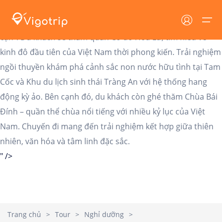
Hành trình khám phá vẻ đẹp thiên nhiên và lịch sử của
Ninh Bình – vùng đất được mệnh danh là “Hạ Long trên
cạn”. Du khách sẽ tham quan Cố đô Hoa Lư, tìm hiểu về
kinh đô đầu tiên của Việt Nam thời phong kiến. Trải nghiệm
ngồi thuyền khám phá cảnh sắc non nước hữu tình tại Tam
Trang chủ
Lưu trú
Tin tức
Cốc và Khu du lịch sinh thái Tràng An với hệ thống hang
Lưu trú
động kỳ ảo. Bên cạnh đó, du khách còn ghé thăm Chùa Bái
Tất cả
Tin tức VIGOTRIP
Đính – quần thể chùa nổi tiếng với nhiều kỷ lục của Việt
Tour
Khách sạn
Tin tức - Sự Kiện
Nam. Chuyến đi mang đến trải nghiệm kết hợp giữa thiên
nhiên, văn hóa và tâm linh đặc sắc.
Resort
Khuyến mại
Địa danh
" />
Homestay
Cẩm nang du lịch
Tin tức
Villa
Dịch vụ du lịch
Đăng nhập/ Đăng ký
Du thuyền
Trang chủ
>
Tour
>
Nghỉ dưỡng
>