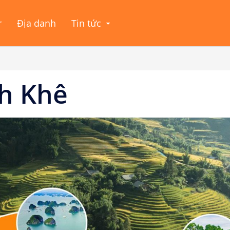
r
Địa danh
Tin tức
h Khê