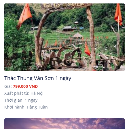
Thác Thung Vân Sơn 1 ngày
Giá:
799,000 VNĐ
Xuất phát từ: Hà Nội
Thời gian: 1 ngày
Khởi hành: Hàng Tuần