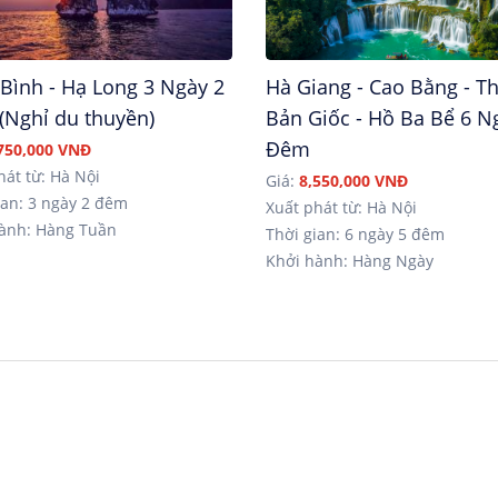
Bình - Hạ Long 3 Ngày 2
Hà Giang - Cao Bằng - T
(Nghỉ du thuyền)
Bản Giốc - Hồ Ba Bể 6 N
Đêm
750,000 VNĐ
hát từ: Hà Nội
Giá:
8,550,000 VNĐ
an: 3 ngày 2 đêm
Xuất phát từ: Hà Nội
ành: Hàng Tuần
Thời gian: 6 ngày 5 đêm
Khởi hành: Hàng Ngày