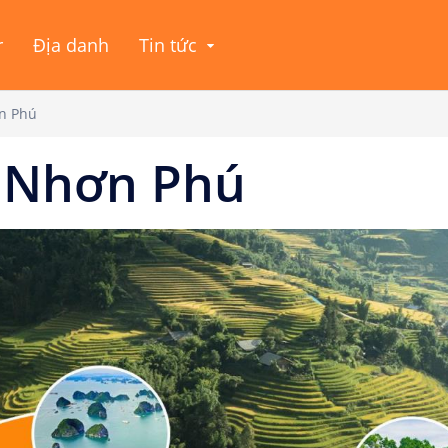
r
Địa danh
Tin tức
n Phú
 Nhơn Phú