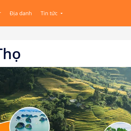
r
Địa danh
Tin tức
Thọ