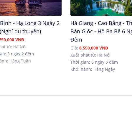
Bình - Hạ Long 3 Ngày 2
Hà Giang - Cao Bằng - T
(Nghỉ du thuyền)
Bản Giốc - Hồ Ba Bể 6 N
Đêm
750,000 VNĐ
hát từ: Hà Nội
Giá:
8,550,000 VNĐ
an: 3 ngày 2 đêm
Xuất phát từ: Hà Nội
ành: Hàng Tuần
Thời gian: 6 ngày 5 đêm
Khởi hành: Hàng Ngày