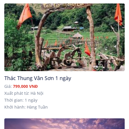
Thác Thung Vân Sơn 1 ngày
Giá:
799,000 VNĐ
Xuất phát từ: Hà Nội
Thời gian: 1 ngày
Khởi hành: Hàng Tuần