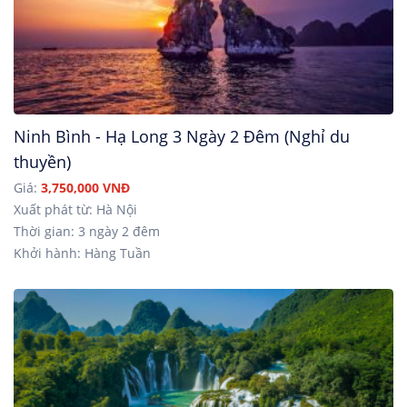
Ninh Bình - Hạ Long 3 Ngày 2 Đêm (Nghỉ du
thuyền)
Giá:
3,750,000 VNĐ
Xuất phát từ: Hà Nội
Thời gian: 3 ngày 2 đêm
Khởi hành: Hàng Tuần