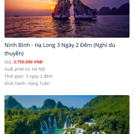
Ninh Bình - Hạ Long 3 Ngày 2 Đêm (Nghỉ du
thuyền)
Giá:
3,750,000 VNĐ
Xuất phát từ: Hà Nội
Thời gian: 3 ngày 2 đêm
Khởi hành: Hàng Tuần