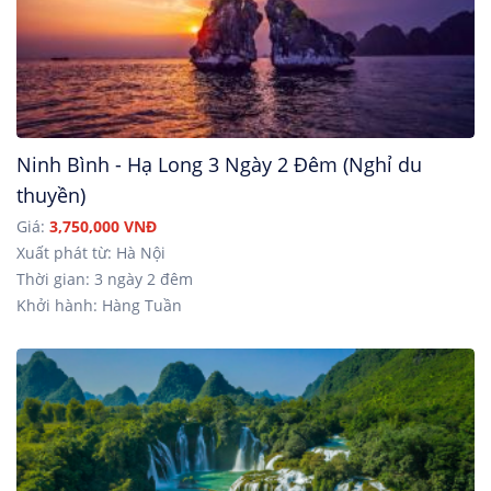
Ninh Bình - Hạ Long 3 Ngày 2 Đêm (Nghỉ du
thuyền)
Giá:
3,750,000 VNĐ
Xuất phát từ: Hà Nội
Thời gian: 3 ngày 2 đêm
Khởi hành: Hàng Tuần