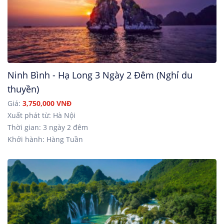
Ninh Bình - Hạ Long 3 Ngày 2 Đêm (Nghỉ du
thuyền)
Giá:
3,750,000 VNĐ
Xuất phát từ: Hà Nội
Thời gian: 3 ngày 2 đêm
Khởi hành: Hàng Tuần